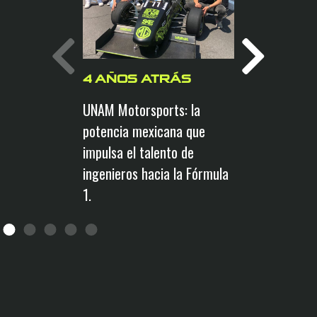
4 AÑO
UNAM Mot
4 AÑOS ATRÁS
comparte 
UNAM Motorsports: la
equipo, lo
potencia mexicana que
próximos 
impulsa el talento de
temporad
ingenieros hacia la Fórmula
1.