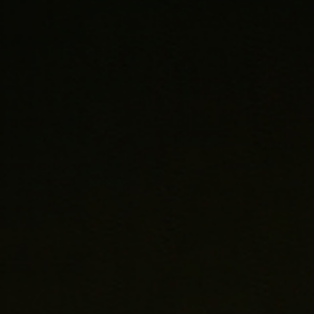
FÓRMULA SAE
MÉXICO
00
00
00
DAYS
HOURS
MINUTES